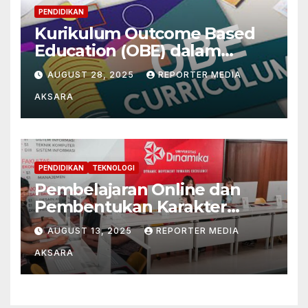
PENDIDIKAN
Kurikulum Outcome Based
Education (OBE) dalam
Mengintegrasikan
AUGUST 28, 2025
REPORTER MEDIA
Paradigma Filsafat
AKSARA
Pendidikan Konstruktivistik
dan Pragmatis
PENDIDIKAN
TEKNOLOGI
Pembelajaran Online dan
Pembentukan Karakter
Mahasiswa di Tengah Era
AUGUST 13, 2025
REPORTER MEDIA
Digital
AKSARA