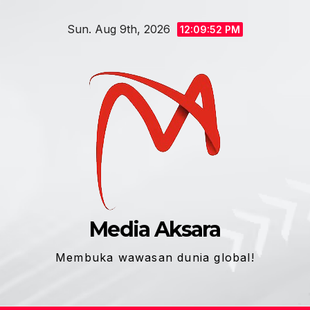
Skip
Sun. Aug 9th, 2026
to
12:09:53 PM
content
Media Aksara
Membuka wawasan dunia global!