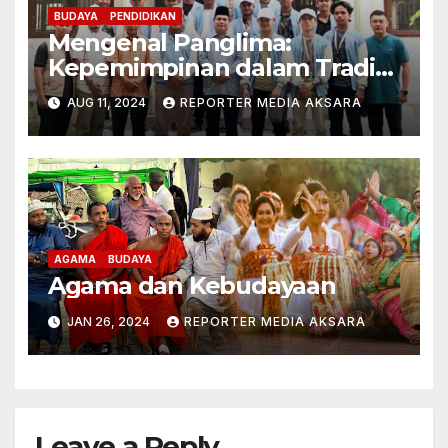
BUDAYA
PENDIDIKAN
Mengenal Panglima:
Kepemimpinan dalam Tradisi
Aceh
AUG 11, 2024
REPORTER MEDIA AKSARA
AGAMA
BUDAYA
Agama dan Kebudayaan
JAN 26, 2024
REPORTER MEDIA AKSARA
Leave a Reply