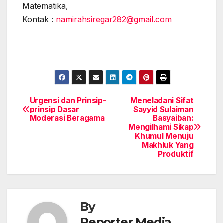
Matematika,
Kontak :
namirahsiregar282@gmail.com
Urgensi dan Prinsip-
Meneladani Sifat
Post
prinsip Dasar
Sayyid Sulaiman
Moderasi Beragama
Basyaiban:
navigation
Mengilhami Sikap
Khumul Menuju
Makhluk Yang
Produktif
By
Reporter Media