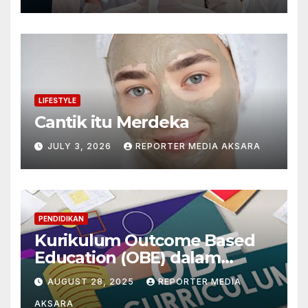
LIFESTYLE
Cantik itu Merdeka
JULY 3, 2026
REPORTER MEDIA AKSARA
PENDIDIKAN
Kurikulum Outcome Based
Education (OBE) dalam
Mengintegrasikan
AUGUST 28, 2025
REPORTER MEDIA
Paradigma Filsafat
AKSARA