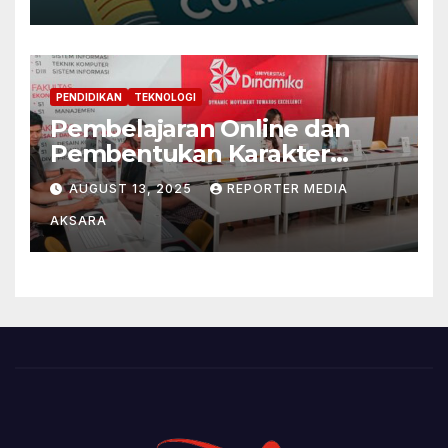
Pendidikan Konstruktivistik
dan Pragmatis
PENDIDIKAN
TEKNOLOGI
Pembelajaran Online dan
Pembentukan Karakter
Mahasiswa di Tengah Era
AUGUST 13, 2025
REPORTER MEDIA
Digital
AKSARA