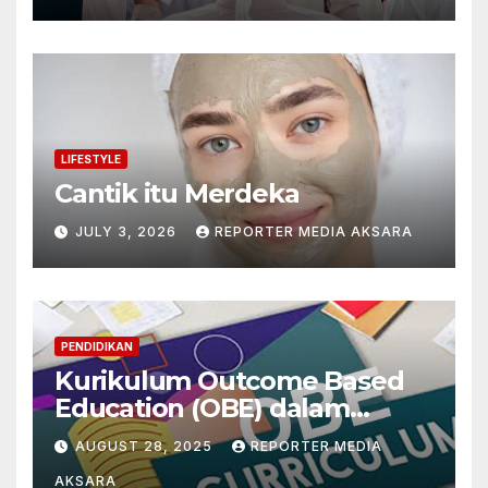
LIFESTYLE
Cantik itu Merdeka
JULY 3, 2026
REPORTER MEDIA AKSARA
PENDIDIKAN
Kurikulum Outcome Based
Education (OBE) dalam
Mengintegrasikan
AUGUST 28, 2025
REPORTER MEDIA
Paradigma Filsafat
AKSARA