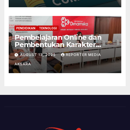
Pendidikan Konstruktivistik
dan Pragmatis
PENDIDIKAN
TEKNOLOGI
Pembelajaran Online dan
Pembentukan Karakter
Mahasiswa di Tengah Era
AUGUST 13, 2025
REPORTER MEDIA
Digital
AKSARA