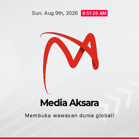
Skip
Sun. Aug 9th, 2026
to
9:51:27 AM
content
Media Aksara
Membuka wawasan dunia global!