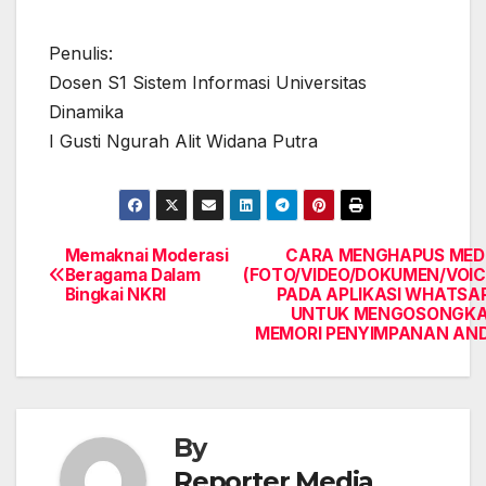
Penulis:
Dosen S1 Sistem Informasi Universitas
Dinamika
I Gusti Ngurah Alit Widana Putra
Memaknai Moderasi
CARA MENGHAPUS MED
Post
Beragama Dalam
(FOTO/VIDEO/DOKUMEN/VOIC
Bingkai NKRI
PADA APLIKASI WHATSA
navigation
UNTUK MENGOSONGK
MEMORI PENYIMPANAN AN
By
Reporter Media