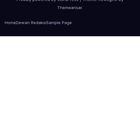
Themeansar
.
Home
Dewan Redaksi
Sample Page