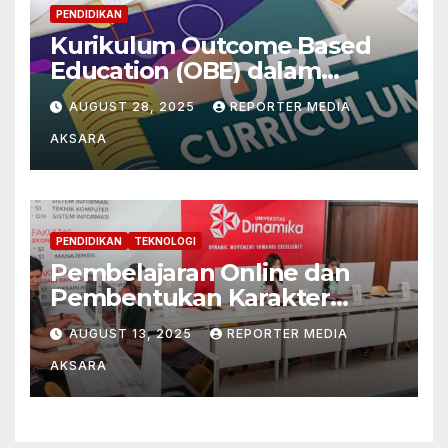
PENDIDIKAN
Kurikulum Outcome Based
Education (OBE) dalam
Mengintegrasikan
AUGUST 28, 2025
REPORTER MEDIA
Paradigma Filsafat
AKSARA
Pendidikan Konstruktivistik
dan Pragmatis
PENDIDIKAN
TEKNOLOGI
Pembelajaran Online dan
Pembentukan Karakter
Mahasiswa di Tengah Era
AUGUST 13, 2025
REPORTER MEDIA
Digital
AKSARA