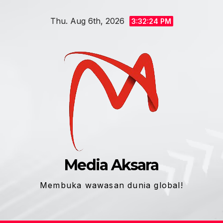
Skip
Thu. Aug 6th, 2026
to
3:32:25 PM
content
Media Aksara
Membuka wawasan dunia global!