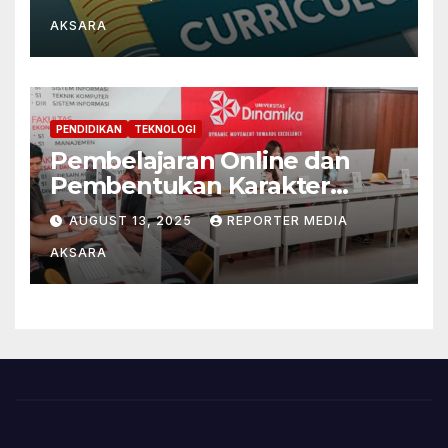
Paradigma Filsafat
AKSARA
Pendidikan Konstruktivistik
dan Pragmatis
PENDIDIKAN
TEKNOLOGI
Pembelajaran Online dan
Pembentukan Karakter
Mahasiswa di Tengah Era
AUGUST 13, 2025
REPORTER MEDIA
Digital
AKSARA