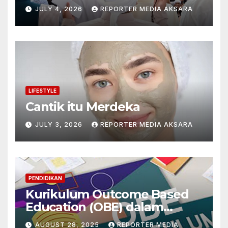
Pribadi
JULY 4, 2026
REPORTER MEDIA AKSARA
LIFESTYLE
Cantik itu Merdeka
JULY 3, 2026
REPORTER MEDIA AKSARA
PENDIDIKAN
Kurikulum Outcome Based
Education (OBE) dalam
Mengintegrasikan
AUGUST 28, 2025
REPORTER MEDIA