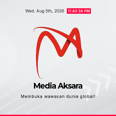
Skip
Wed. Aug 5th, 2026
to
11:40:38 PM
content
Media Aksara
Membuka wawasan dunia global!