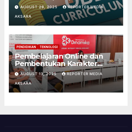
Mengintegrasikan
AUGUST 28, 2025
REPORTER MEDIA
Paradigma Filsafat
AKSARA
Pendidikan Konstruktivistik
dan Pragmatis
PENDIDIKAN
TEKNOLOGI
Pembelajaran Online dan
Pembentukan Karakter
Mahasiswa di Tengah Era
AUGUST 13, 2025
REPORTER MEDIA
Digital
AKSARA