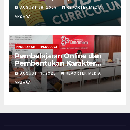
Mengintegrasikan
AUGUST 28, 2025
REPORTER MEDIA
Paradigma Filsafat
AKSARA
Pendidikan Konstruktivistik
dan Pragmatis
PENDIDIKAN
TEKNOLOGI
Pembelajaran Online dan
Pembentukan Karakter
Mahasiswa di Tengah Era
AUGUST 13, 2025
REPORTER MEDIA
Digital
AKSARA