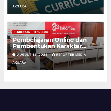
Paradigma Filsafat
AKSARA
Pendidikan Konstruktivistik
dan Pragmatis
PENDIDIKAN
TEKNOLOGI
Pembelajaran Online dan
Pembentukan Karakter
Mahasiswa di Tengah Era
AUGUST 13, 2025
REPORTER MEDIA
Digital
AKSARA