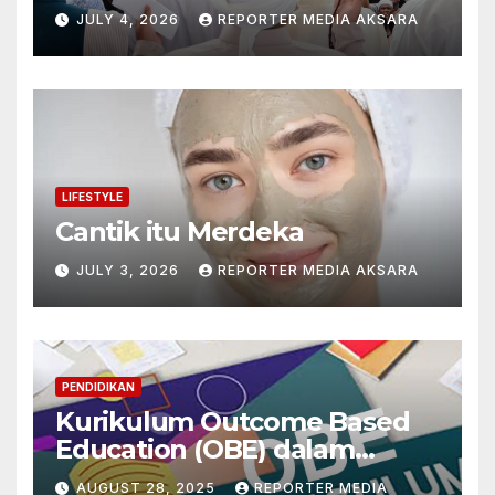
Pribadi
JULY 4, 2026
REPORTER MEDIA AKSARA
LIFESTYLE
Cantik itu Merdeka
JULY 3, 2026
REPORTER MEDIA AKSARA
PENDIDIKAN
Kurikulum Outcome Based
Education (OBE) dalam
Mengintegrasikan
AUGUST 28, 2025
REPORTER MEDIA