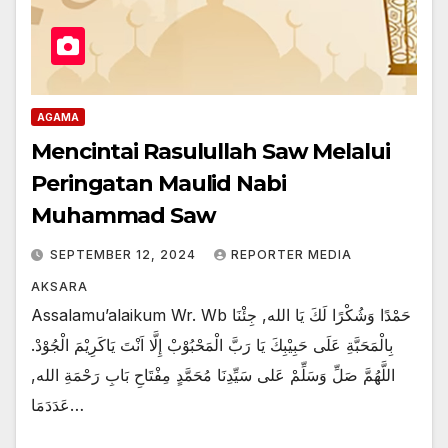
AGAMA
Mencintai Rasulullah Saw Melalui
Peringatan Maulid Nabi
Muhammad Saw
SEPTEMBER 12, 2024
REPORTER MEDIA
AKSARA
Assalamu’alaikum Wr. Wb حَمْدًا وَشُكْرًا لَكَ يَا الله, جِئْنَا
بِالْمَحَبَّةِ عَلَى حَبِيْبِكَ يَا رَبَّ الْمَحْبُوْبْ إِلَّا اَنْتَ يَاكَرِيْمَ الْجُوْدْ.
اللَّهُمَّ صَلِّ وَسَلِّمْ عَلى سَيِّدِنَا مُحَمَّدٍ مِفْتَاحِ بَابِ رَحْمَةِ الله,
عَدَدَمَا…