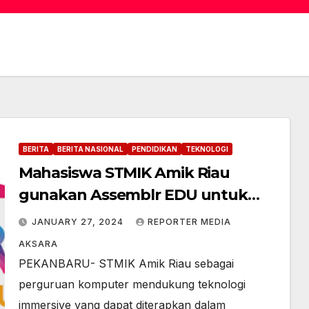
BERITA
BERITA NASIONAL
PENDIDIKAN
TEKNOLOGI
Mahasiswa STMIK Amik Riau
gunakan Assemblr EDU untuk
Pembelajaran 3D dan Augmented
JANUARY 27, 2024
REPORTER MEDIA
Reality (AR)
AKSARA
PEKANBARU- STMIK Amik Riau sebagai
perguruan komputer mendukung teknologi
immersive yang dapat diterapkan dalam