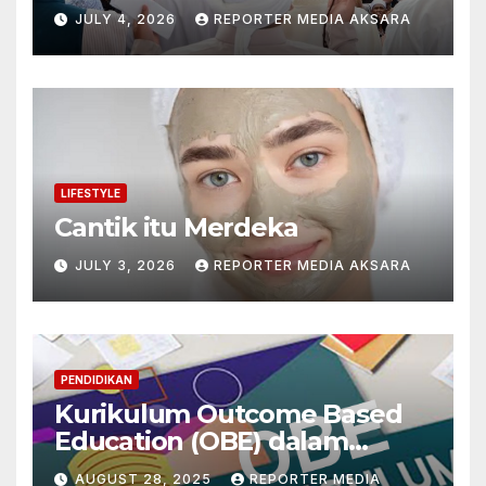
Pribadi
JULY 4, 2026
REPORTER MEDIA AKSARA
LIFESTYLE
Cantik itu Merdeka
JULY 3, 2026
REPORTER MEDIA AKSARA
PENDIDIKAN
Kurikulum Outcome Based
Education (OBE) dalam
Mengintegrasikan
AUGUST 28, 2025
REPORTER MEDIA