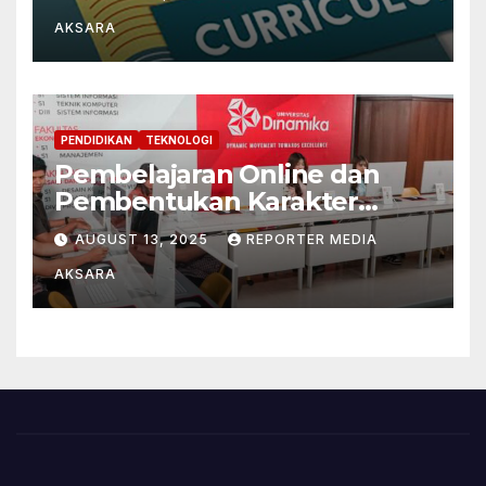
Paradigma Filsafat
AKSARA
Pendidikan Konstruktivistik
dan Pragmatis
PENDIDIKAN
TEKNOLOGI
Pembelajaran Online dan
Pembentukan Karakter
Mahasiswa di Tengah Era
AUGUST 13, 2025
REPORTER MEDIA
Digital
AKSARA